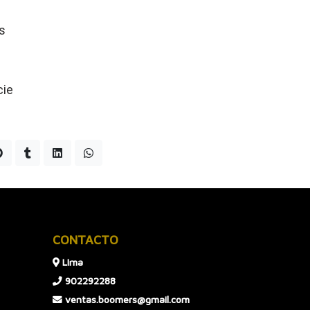
s
cie
CONTACTO
LIma
902292288
ventas.boomers@gmail.com