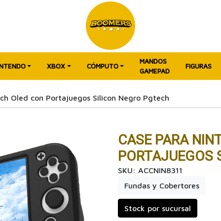
MANDOS
INTENDO
XBOX
CÓMPUTO
FIGURAS
GAMEPAD
ch Oled con Portajuegos Silicon Negro Pgtech
CASE PARA NIN
PORTAJUEGOS S
SKU: ACCNIN8311
Fundas y Cobertores
Stock por sucursal