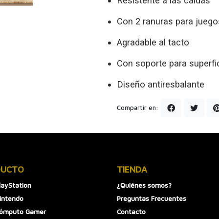
Resistente a las caídas
Con 2 ranuras para juego
Agradable al tacto
Con soporte para superfi
Diseño antiresbalante
Compartir en:
DUCTO
TIENDA
layStation
¿Quiénes somos?
intendo
Preguntas Frecuentes
Cómputo Gamer
Contacto