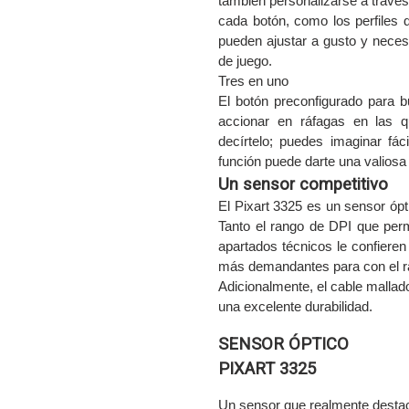
también personalizarse a través
cada botón, como los perfiles 
pueden ajustar a gusto y neces
de juego.
Tres en uno
El botón preconfigurado para bur
accionar en ráfagas en las q
decírtelo; puedes imaginar f
función puede darte una valiosa
Un sensor competitivo
El Pixart 3325 es un sensor óp
Tanto el rango de DPI que perm
apartados técnicos le confieren
más demandantes para con el r
Adicionalmente, el cable mallad
una excelente durabilidad.
SENSOR ÓPTICO
PIXART 3325
Un sensor que realmente desta