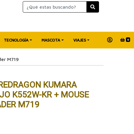
TECNOLOGÍA
MASCOTA
VIAJES
0
der M719
 REDRAGON KUMARA
JO K552W-KR + MOUSE
ADER M719