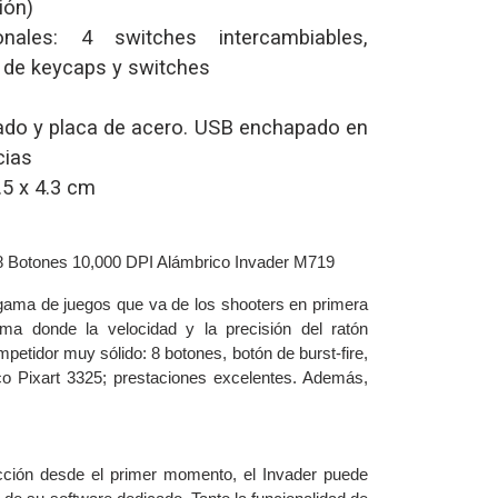
ión)
nales: 4 switches intercambiables,
 de keycaps y switches
zado y placa de acero. USB enchapado en
cias
.5 x 4.3 cm
Botones 10,000 DPI Alámbrico Invader M719
 gama de juegos que va de los shooters en primera
 donde la velocidad y la precisión del ratón
petidor muy sólido: 8 botones, botón de burst-fire,
co Pixart 3325; prestaciones excelentes. Además,
acción desde el primer momento, el Invader puede