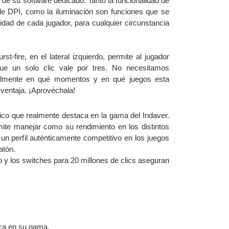
 de su software dedicado. Tanto la funcionalidad de
de DPI, como la iluminación son funciones que se
idad de cada jugador, para cualquier circunstancia
st-fire, en el lateral izquierdo, permite al jugador
ue un solo clic vale por tres. No necesitamos
ácilmente en qué momentos y en qué juegos esta
 ventaja. ¡Aprovéchala!
tico que realmente destaca en la gama del Indaver.
ite manejar como su rendimiento en los distintos
 un perfil auténticamente competitivo en los juegos
atón.
o y los switches para 20 millones de clics aseguran
ca en su gama.