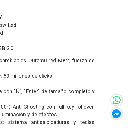
Y
bow Led
ed
SB 2.0
ercambiables Outemu red MK2, fuerza de
: 50 millones de clicks
a con "Ñ", "Enter" de tamaño completo y
100% Anti-Ghosting con full key rollover,
iluminación y de efectos
s: sistema antisalpicaduras y teclas