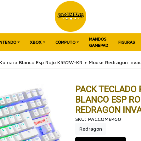
MANDOS
INTENDO
XBOX
CÓMPUTO
FIGURAS
GAMEPAD
 Kumara Blanco Esp Rojo K552W-KR + Mouse Redragon Inva
PACK TECLADO
BLANCO ESP RO
REDRAGON INV
SKU: PACCOM8450
Redragon