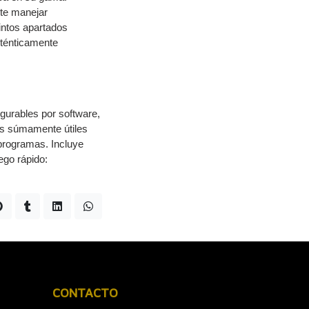
ite manejar
intos apartados
auténticamente
gurables por software,
os súmamente útiles
 programas. Incluye
ego rápido:
CONTACTO