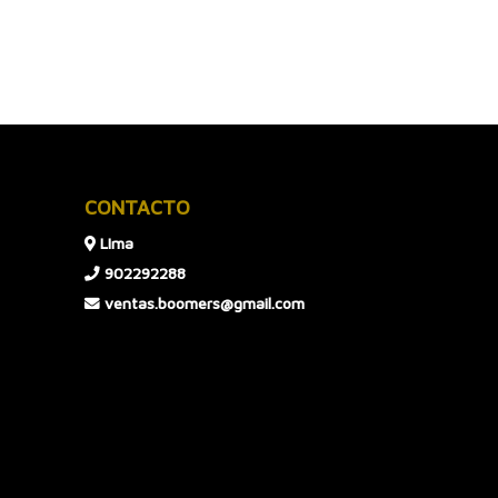
CONTACTO
LIma
902292288
ventas.boomers@gmail.com