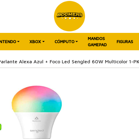
MANDOS
INTENDO
XBOX
CÓMPUTO
FIGURAS
GAMEPAD
arlante Alexa Azul + Foco Led Sengled 60W Multicolor 1-P