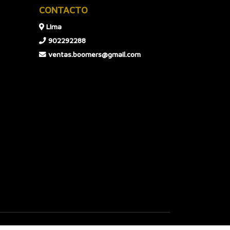
CONTACTO
LIma
902292288
ventas.boomers@gmail.com