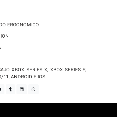
DO ERGONOMICO
CION
A
BAJO
XBOX SERIES X, XBOX SERIES S,
/11, ANDROID E IOS