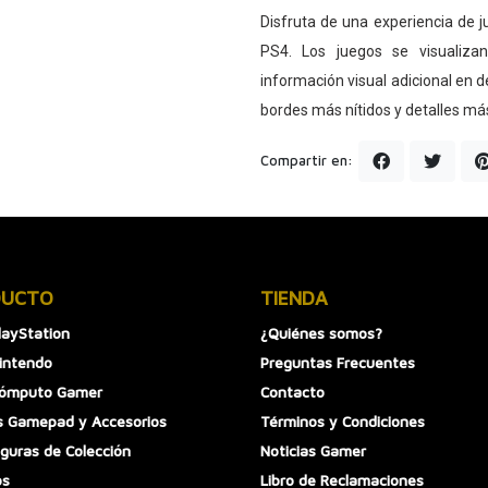
Disfruta de una experiencia de
PS4. Los juegos se visualiza
información visual adicional en 
bordes más nítidos y detalles más
Compartir en:
DUCTO
TIENDA
layStation
¿Quiénes somos?
intendo
Preguntas Frecuentes
Cómputo Gamer
Contacto
 Gamepad y Accesorios
Términos y Condiciones
iguras de Colección
Noticias Gamer
os
Libro de Reclamaciones