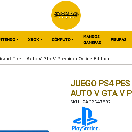
MANDOS
INTENDO
XBOX
CÓMPUTO
FIGURAS
GAMEPAD
rand Theft Auto V Gta V Premium Online Edition
JUEGO PS4 PES
AUTO V GTA V 
SKU: PACPS47832