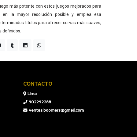
 juego más potente con estos juegos mejorados para
n en la mayor resolución posible y emplea esa
determinados títulos para ofrecer curvas más suaves,
 definidos.
CONTACTO
LIma
902292288
ventas.boomers@gmail.com