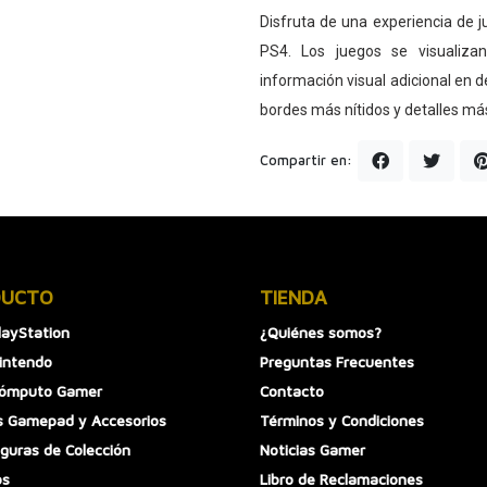
Disfruta de una experiencia de
PS4. Los juegos se visualiza
información visual adicional en 
bordes más nítidos y detalles más
Compartir en:
DUCTO
TIENDA
layStation
¿Quiénes somos?
intendo
Preguntas Frecuentes
Cómputo Gamer
Contacto
 Gamepad y Accesorios
Términos y Condiciones
iguras de Colección
Noticias Gamer
os
Libro de Reclamaciones