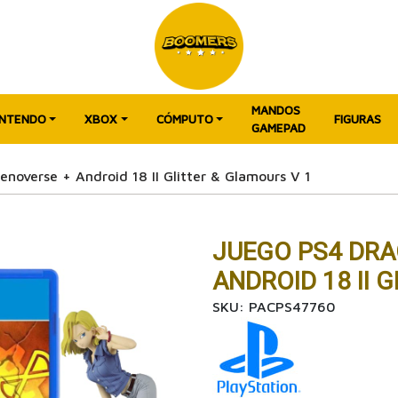
MANDOS
INTENDO
XBOX
CÓMPUTO
FIGURAS
GAMEPAD
noverse + Android 18 II Glitter & Glamours V 1
JUEGO PS4 DRA
ANDROID 18 II 
SKU: PACPS47760