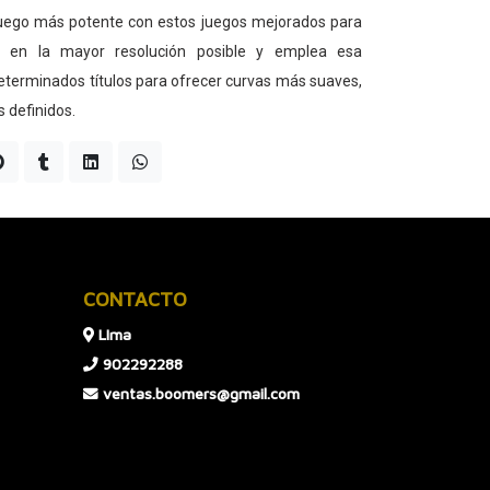
 juego más potente con estos juegos mejorados para
n en la mayor resolución posible y emplea esa
determinados títulos para ofrecer curvas más suaves,
 definidos.
CONTACTO
LIma
902292288
ventas.boomers@gmail.com