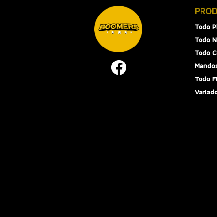
PRO
Todo P
Todo N
Todo 
Mandos
Todo F
Variad