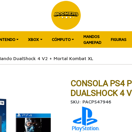
MANDOS
INTENDO
XBOX
CÓMPUTO
FIGURAS
GAMEPAD
Mando DualShock 4 V2 + Mortal Kombat XL
CONSOLA PS4 P
DUALSHOCK 4 V
SKU: PACPS47946