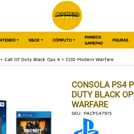
MANDOS
INTENDO
XBOX
CÓMPUTO
FIGURAS
GAMEPAD
 + Call Of Duty Black Ops 4 + COD Modern Warfare
CONSOLA PS4 P
DUTY BLACK OP
WARFARE
SKU: PACPS47915