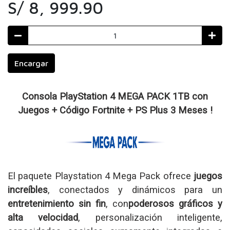
S/ 8, 999.90
Encargar
Consola PlayStation 4 MEGA PACK 1TB con
Juegos + Código Fortnite + PS Plus 3 Meses !
El paquete Playstation 4 Mega Pack ofrece
juegos
increíbles
, conectados y dinámicos para un
entretenimiento sin fin
, con
poderosos
gráficos y
alta velocidad
, personalización inteligente,