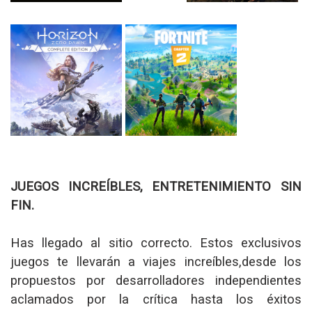
JUEGOS INCREÍBLES, ENTRETENIMIENTO SIN
FIN.
Has llegado al sitio correcto. Estos exclusivos
juegos te llevarán a viajes increíbles,desde los
propuestos por desarrolladores independientes
aclamados por la crítica hasta los éxitos