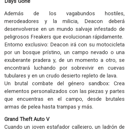
Days Gone
Además de los vagabundos hostiles,
merodeadores y la milicia, Deacon deberá
desenvolverse en un mundo salvaje infestado de
peligrosos Freakers que evolucionan rápidamente.
Entorno exclusivo: Deacon irá con su motocicleta
por un bosque prístino, un campo nevado o una
exuberante pradera y, de un momento a otro, se
encontrará luchando por sobrevivir en cuevas
tubulares y en un crudo desierto repleto de lava.
Un brutal combate del género sandbox: Crea
elementos personalizados con las piezas y partes
que encuentras en el campo, desde brutales
armas de pelea hasta trampas y más.
Grand Theft Auto V
Cuando un joven estafador callejero, un ladrón de