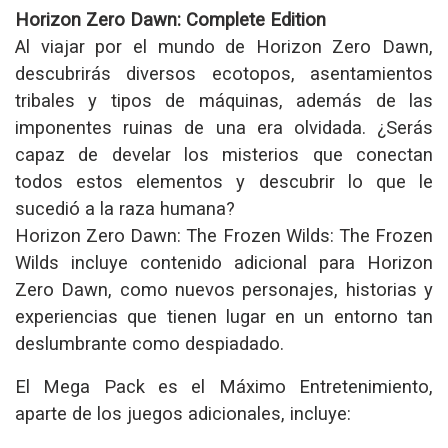
Horizon Zero Dawn: Complete Edition
Al viajar por el mundo de Horizon Zero Dawn,
descubrirás diversos ecotopos, asentamientos
tribales y tipos de máquinas, además de las
imponentes ruinas de una era olvidada. ¿Serás
capaz de develar los misterios que conectan
todos estos elementos y descubrir lo que le
sucedió a la raza humana?
Horizon Zero Dawn: The Frozen Wilds: The Frozen
Wilds incluye contenido adicional para Horizon
Zero Dawn, como nuevos personajes, historias y
experiencias que tienen lugar en un entorno tan
deslumbrante como despiadado.
El Mega Pack es el Máximo Entretenimiento,
aparte de los juegos adicionales, incluye: