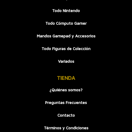
Todo Nintendo
Todo Cómputo Gamer
Mandos Gamepad y Accesorios
Todo Figuras de Colección
Variados
TIENDA
¿Quiénes somos?
Preguntas Frecuentes
Contacto
Términos y Condiciones