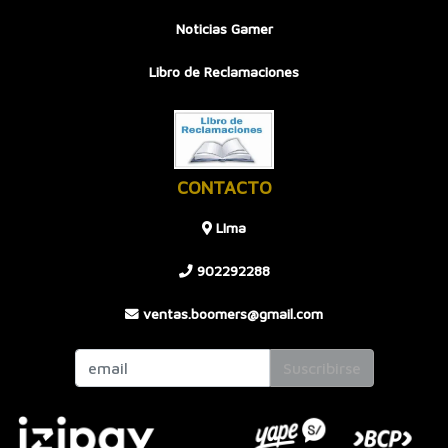
Noticias Gamer
Libro de Reclamaciones
CONTACTO
LIma
902292288
ventas.boomers@gmail.com
Suscribirse