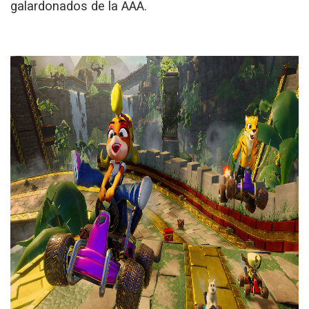
galardonados de la AAA.