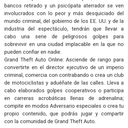
bancos retirado y un psicópata aterrador se ven
involucrados con lo peor y más desquiciado del
mundo criminal, del gobierno de los EE. UU. y de la
industria del espectáculo, tendrán que llevar a
cabo una serie de peligrosos golpes para
sobrevivir en una ciudad implacable en la que no
pueden confiar en nadie.
Grand Theft Auto Online: Asciende de rango para
convertirte en el director ejecutivo de un imperio
criminal, comercia con contrabando o crea un club
de motociclistas y aduéñate de las calles. Lleva a
cabo elaborados golpes cooperativos o participa
en carreras acrobáticas llenas de adrenalina;
compite en modos Adversario especiales o crea tu
propio contenido, que podrás jugar y compartir
con la comunidad de Grand Theft Auto.