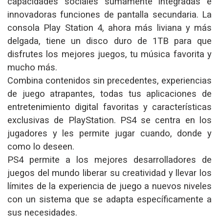
capacidades sociales sumamente integradas e
innovadoras funciones de pantalla secundaria. La
consola Play Station 4, ahora más liviana y más
delgada, tiene un disco duro de 1TB para que
disfrutes los mejores juegos, tu música favorita y
mucho más.
Combina contenidos sin precedentes, experiencias
de juego atrapantes, todas tus aplicaciones de
entretenimiento digital favoritas y características
exclusivas de PlayStation. PS4 se centra en los
jugadores y les permite jugar cuando, donde y
como lo deseen.
PS4 permite a los mejores desarrolladores de
juegos del mundo liberar su creatividad y llevar los
límites de la experiencia de juego a nuevos niveles
con un sistema que se adapta específicamente a
sus necesidades.