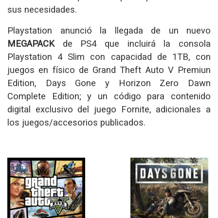
sus necesidades.
Playstation anunció la llegada de un nuevo
MEGAPACK
de PS4 que incluirá la consola
Playstation 4 Slim con capacidad de 1TB, con
juegos en físico de Grand Theft Auto V Premiun
Edition, Days Gone y Horizon Zero Dawn
Complete Edition; y un código para contenido
digital exclusivo del juego Fornite, adicionales a
los juegos/accesorios publicados.