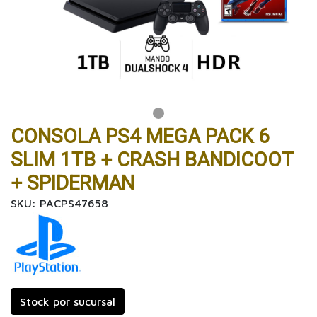
CONSOLA PS4 MEGA PACK 6
SLIM 1TB + CRASH BANDICOOT
+ SPIDERMAN
SKU: PACPS47658
Stock por sucursal