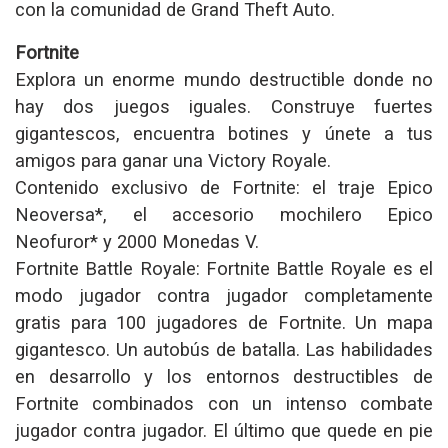
con la comunidad de Grand Theft Auto.
Fortnite
Explora un enorme mundo destructible donde no
hay dos juegos iguales. Construye fuertes
gigantescos, encuentra botines y únete a tus
amigos para ganar una Victory Royale.
Contenido exclusivo de Fortnite: el traje Epico
Neoversa*, el accesorio mochilero Epico
Neofuror* y 2000 Monedas V.
Fortnite Battle Royale: Fortnite Battle Royale es el
modo jugador contra jugador completamente
gratis para 100 jugadores de Fortnite. Un mapa
gigantesco. Un autobús de batalla. Las habilidades
en desarrollo y los entornos destructibles de
Fortnite combinados con un intenso combate
jugador contra jugador. El último que quede en pie