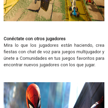
Conéctate con otros jugadores
Mira lo que los jugadores están haciendo, crea
fiestas con chat de voz para juegos multijugador y
únete a Comunidades en tus juegos favoritos para
encontrar nuevos jugadores con los que jugar.