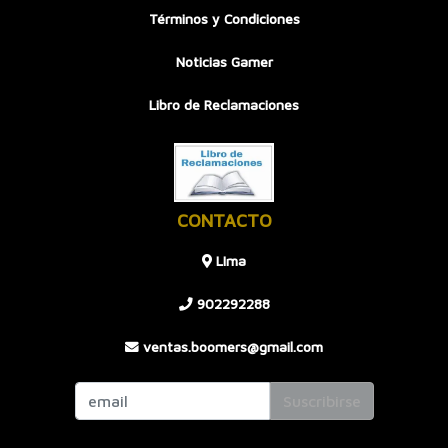
Términos y Condiciones
Noticias Gamer
Libro de Reclamaciones
CONTACTO
LIma
902292288
ventas.boomers@gmail.com
Suscribirse