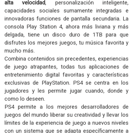
alta velocidad
, personalización inteligente,
capacidades sociales sumamente integradas e
innovadoras funciones de pantalla secundaria. La
consola Play Station 4, ahora más liviana y más
delgada, tiene un disco duro de 1TB para que
disfrutes los mejores juegos, tu música favorita y
mucho más.
Combina contenidos sin precedentes, experiencias
de juego atrapantes, todas tus aplicaciones de
entretenimiento digital favoritas y características
exclusivas de PlayStation. PS4 se centra en los
jugadores y les permite jugar cuando, donde y
como lo deseen.
PS4 permite a los mejores desarrolladores de
juegos del mundo liberar su creatividad y llevar los
límites de la experiencia de juego a nuevos niveles
con un sistema que se adapta específicamente a