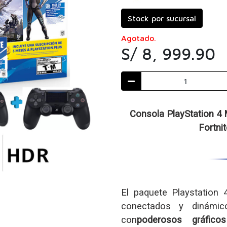
Stock por sucursal
Agotado.
S/ 8, 999.90
Consola PlayStation 
Fortni
El paquete Playstatio
conectados y dinám
con
poderosos
gráfic