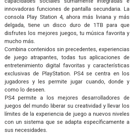
capacidades sociales sumamente integradas e
innovadoras funciones de pantalla secundaria. La
consola Play Station 4, ahora más liviana y más
delgada, tiene un disco duro de 1TB para que
disfrutes los mejores juegos, tu música favorita y
mucho más.
Combina contenidos sin precedentes, experiencias
de juego atrapantes, todas tus aplicaciones de
entretenimiento digital favoritas y características
exclusivas de PlayStation. PS4 se centra en los
jugadores y les permite jugar cuando, donde y
como lo deseen.
PS4 permite a los mejores desarrolladores de
juegos del mundo liberar su creatividad y llevar los
límites de la experiencia de juego a nuevos niveles
con un sistema que se adapta específicamente a
sus necesidades.