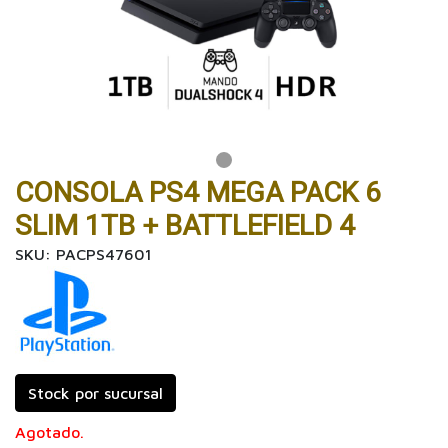
CONSOLA PS4 MEGA PACK 6
SLIM 1TB + BATTLEFIELD 4
SKU: PACPS47601
Stock por sucursal
Agotado.