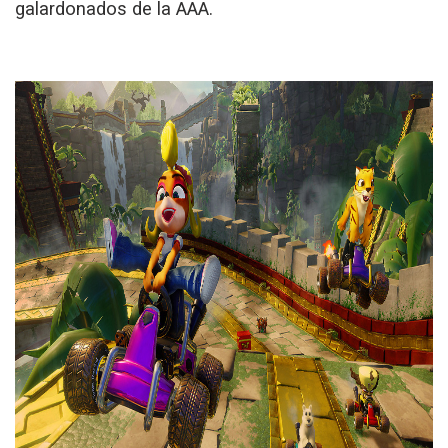
galardonados de la AAA.