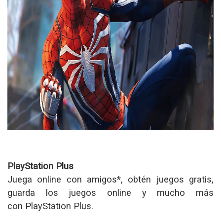
PlayStation Plus
Juega online con amigos*, obtén juegos gratis,
guarda los juegos online y mucho más
con PlayStation Plus.