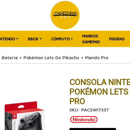
MANDOS
INTENDO
XBOX
CÓMPUTO
FIGURAS
GAMEPAD
h Batería + Pokémon Lets Go Pikachu + Mando Pro
CONSOLA NINTE
POKÉMON LETS
PRO
SKU: PACSWI7337