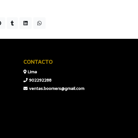
CONTACTO
LIma
902292288
ventas.boomers@gmail.com