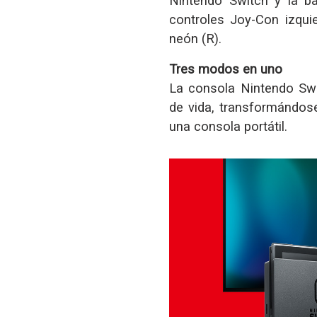
Nintendo Switch y la b
controles Joy-Con izqui
neón (R).
Tres modos en uno
La consola Nintendo Swi
de vida, transformándos
una consola portátil.