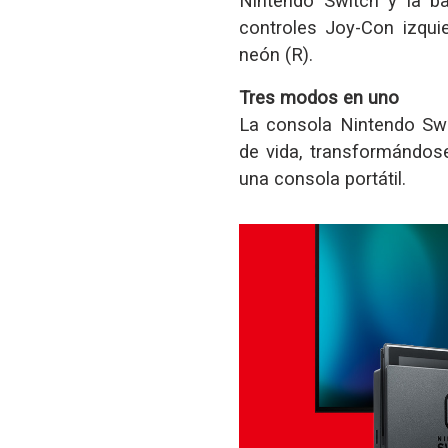
Nintendo Switch y la b
controles Joy-Con izqui
neón (R).
Tres modos en uno
La consola Nintendo Swi
de vida, transformándos
una consola portátil.