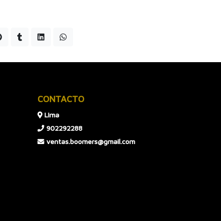
CONTACTO
LIma
902292288
ventas.boomers@gmail.com